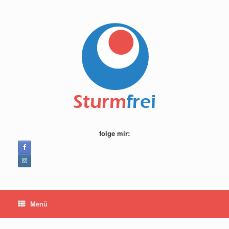
Zum
Inhalt
springen
folge mir:
Menü