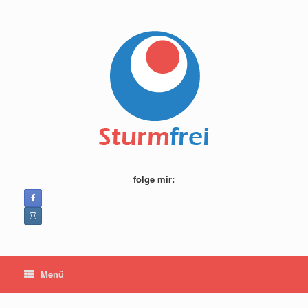
Zum
Inhalt
springen
folge mir:
Menü