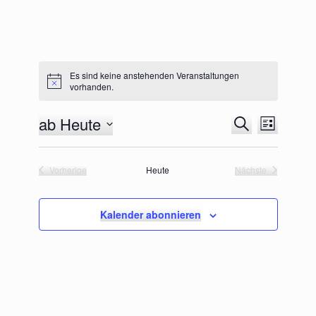
Es sind keine anstehenden Veranstaltungen
vorhanden.
ab Heute
Veranstaltungen
Veranstaltu
Suche
Liste
Suche
Ansichten-
Datum
und
Navigation
wählen.
Ansichten,
Vorherige
Heute
Nächste
Navigation
Veranstaltungen
Veranstaltungen
Kalender abonnieren